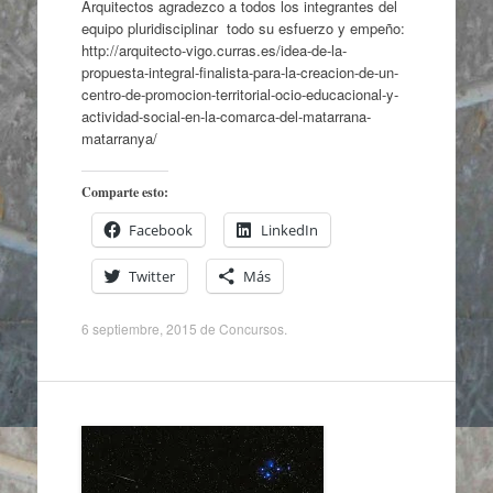
Arquitectos agradezco a todos los integrantes del
equipo pluridisciplinar todo su esfuerzo y empeño:
http://arquitecto-vigo.curras.es/idea-de-la-
propuesta-integral-finalista-para-la-creacion-de-un-
centro-de-promocion-territorial-ocio-educacional-y-
actividad-social-en-la-comarca-del-matarrana-
matarranya/
Comparte esto:
Facebook
LinkedIn
Twitter
Más
6 septiembre, 2015
de
Concursos
.