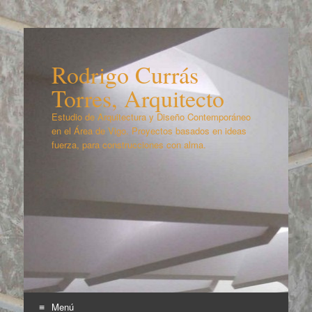
Rodrigo Currás
Torres, Arquitecto
Estudio de Arquitectura y Diseño Contemporáneo
en el Área de Vigo. Proyectos basados en ideas
fuerza, para construcciones con alma.
Menú