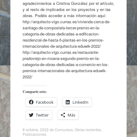
agradecimientos a Cristina González por el artículo,
y al resto de implicados en los proyectos y en las
obras. Podéis acceder a más información aquí:
http://arquitecto-vigo.curras.es/vivienda-cerca-de-
santiago-de-compostela-tercer-premio-en-la-
categoria-de-obras-dedicadas-a-edificacion-
residencial-de-hasta-5-plantas-en-los-premios-
internacionales-de-arquitectura-eduwik-2022/
http://arquitecto-vigo.curras.es/restaurante-
pradoviejo-en-moana-segundo-premio-en-la-
categoria-de-obras-dedicadas-a-comercio-en-los-
premios-internacionales-de-arquitectura-eduwik-
2022/
Comparte esto:
Facebook
LinkedIn
Twitter
Más
8 octubre, 2022
de
Concursos
,
Obras recientes
,
Publicaciones
.