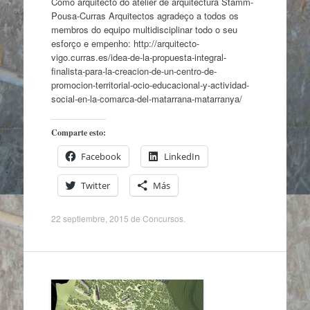
Como arquitecto do atelier de arquitectura Stamm-
Pousa-Curras Arquitectos agradeço a todos os
membros do equipo multidisciplinar todo o seu
esforço e empenho: http://arquitecto-
vigo.curras.es/idea-de-la-propuesta-integral-
finalista-para-la-creacion-de-un-centro-de-
promocion-territorial-ocio-educacional-y-actividad-
social-en-la-comarca-del-matarrana-matarranya/
Comparte esto:
Facebook
LinkedIn
Twitter
Más
22 septiembre, 2015
de
Concursos
.