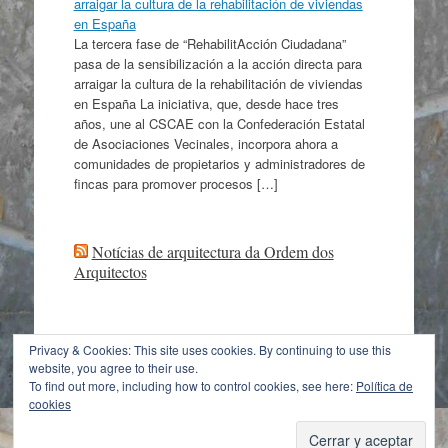
arraigar la cultura de la rehabilitación de viviendas
en España
La tercera fase de “RehabilitAcción Ciudadana”
pasa de la sensibilización a la acción directa para
arraigar la cultura de la rehabilitación de viviendas
en España La iniciativa, que, desde hace tres
años, une al CSCAE con la Confederación Estatal
de Asociaciones Vecinales, incorpora ahora a
comunidades de propietarios y administradores de
fincas para promover procesos […]
Notícias de arquitectura da Ordem dos
Arquitectos
Privacy & Cookies: This site uses cookies. By continuing to use this
website, you agree to their use.
Con la tecnología de WordPress
|
Tema: Expound
To find out more, including how to control cookies, see here:
Política de
von
Konstantin Kovshenin
cookies