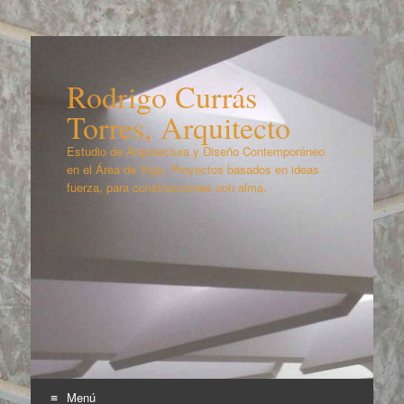
Rodrigo Currás
Torres, Arquitecto
Estudio de Arquitectura y Diseño Contemporáneo
en el Área de Vigo. Proyectos basados en ideas
fuerza, para construcciones con alma.
Menú