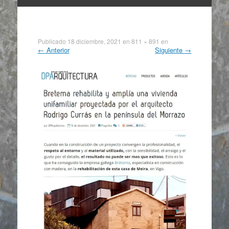
Ir
al
contenido
Publicado
18 diciembre, 2021
en
811 × 891
en
←
Anterior
Siguiente
→