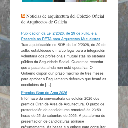
Noticias de arquitectura del Colexio Oficial
de Arquitectos de Galicia
Publicación da Lei 2/2026, de 29 de xullo, e a
Pasarela ao RETA para Arquitectos Mutualistas
Tras a publicación no BOE da Lei 2/2026, do 29 de
xullo, establécese o marco legal para a integración
voluntaria dos profesionais mutualistas no sistema
público da Seguridade Social. Queremos recordar
que a pasarela aínda non está operativa. O
Goberno dispón dun prazo máximo de tres meses
para aprobar o Regulamento definitivo que fixará as
condicións de […]
Premios Gran de Area 2026
Infórmase da convocatoria da edición 2026 dos
premios Gran de Area de Arquitectura. O prazo de
presentación de candidaturas rematará ás 23:59
horas do 25 de setembro de 2026. A plataforma de
presentación de candidaturas abrirase
próximamente. As bases e o enlace para consultar