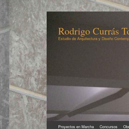
Rodrigo Currás To
Estudio de Arquitectura y Diseño Contemp
Ir
Proyectos en Marcha
Concursos
Obr