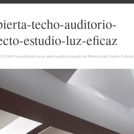
ierta-techo-auditorio-
ecto-estudio-luz-eficaz
El COAG ha publicado en su web nuestro proyecto de Reforma del Centro Cultural