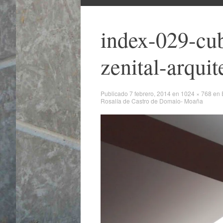
al
contenido
index-029-cub
zenital-arquit
Publicado
7 febrero, 2014
en
1024 × 768
en
Rosalía de Castro de Domaio- Moaña