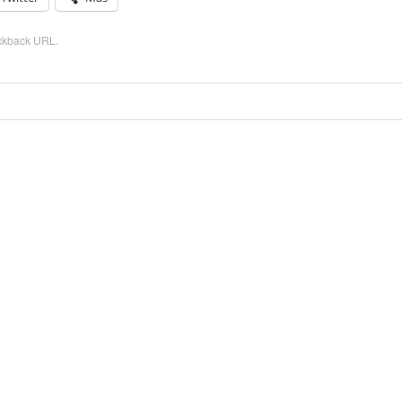
ckback URL
.