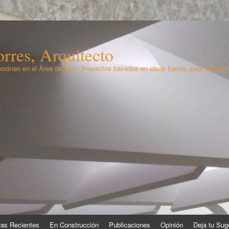
rres, Arquitecto
oráneo en el Área de Vigo. Proyectos basados en ideas fuerza, para constru
as Recientes
En Construcción
Publicaciones
Opinión
Deja tu Sug