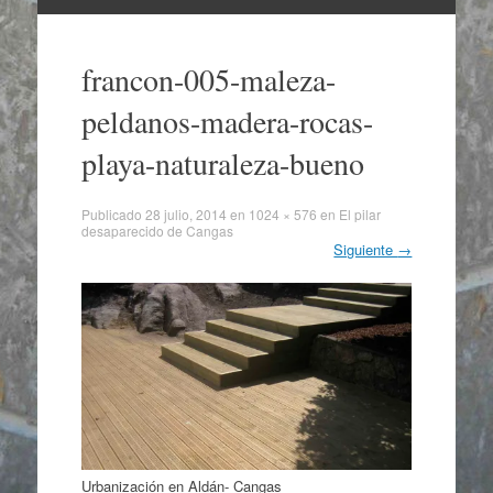
Ir
al
francon-005-maleza-
contenido
peldanos-madera-rocas-
playa-naturaleza-bueno
Publicado
28 julio, 2014
en
1024 × 576
en
El pilar
desaparecido de Cangas
Siguiente
→
Urbanización en Aldán- Cangas