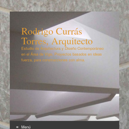
Rodrigo Currás
Torres, Arquitecto
Estudio de Arquitectura y Diseño Contemporáneo
en el Área de Vigo. Proyectos basados en ideas
fuerza, para construcciones con alma.
Menú