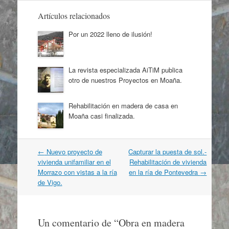
Artículos relacionados
Por un 2022 lleno de ilusión!
La revista especializada AiTiM publica
otro de nuestros Proyectos en Moaña.
Rehabilitación en madera de casa en
Moaña casi finalizada.
Navegación
←
Nuevo proyecto de
Capturar la puesta de sol.-
por
vivienda unifamiliar en el
Rehabilitación de vivienda
artículos
Morrazo con vistas a la ría
en la ría de Pontevedra
→
de Vigo.
Un comentario de “
Obra en madera