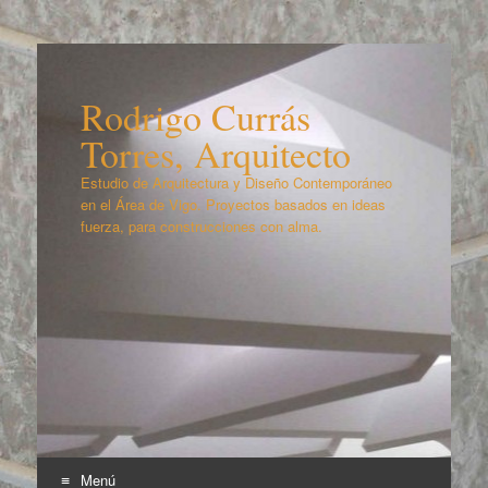
Rodrigo Currás
Torres, Arquitecto
Estudio de Arquitectura y Diseño Contemporáneo
en el Área de Vigo. Proyectos basados en ideas
fuerza, para construcciones con alma.
Menú