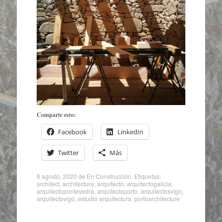
Comparte esto:
Facebook
LinkedIn
Twitter
Más
8 agosto, 2020
de
En Construcción
. Etiquetas:
architect
,
architecture
,
arquitecto
,
arquitectogalicia
,
arquitectopontevedra
,
arquitectoporto
,
arquitectosvigo
,
arquitectovigo
,
estudio arquitectura
,
portoarchitecture