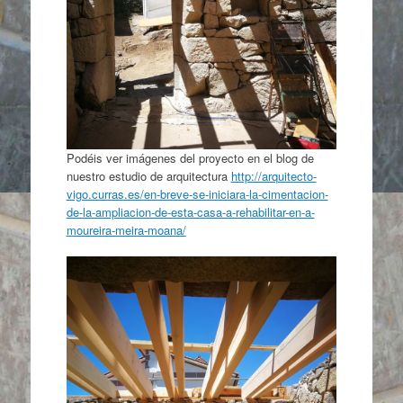
Podéis ver imágenes del proyecto en el blog de
nuestro estudio de arquitectura
http://arquitecto-
vigo.curras.es/en-breve-se-iniciara-la-cimentacion-
de-la-ampliacion-de-esta-casa-a-rehabilitar-en-a-
moureira-meira-moana/