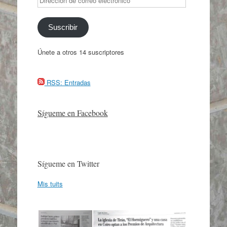
de
correo
electrónico
Suscribir
Únete a otros 14 suscriptores
RSS: Entradas
Sígueme en Facebook
Sígueme en Twitter
Mis tuits