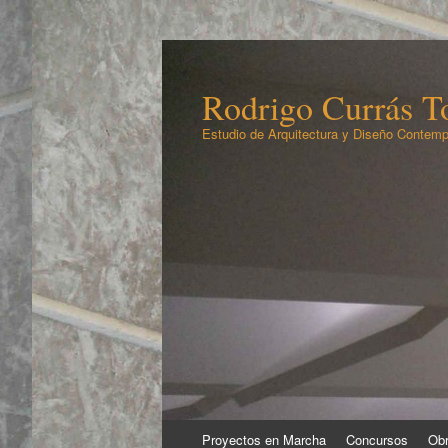
Rodrigo Currás To
Estudio de Arquitectura y Diseño Contemp
Ir
Proyectos en Marcha
Concursos
Obr