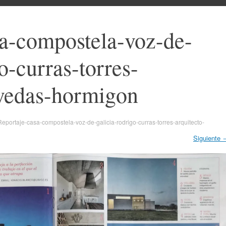
sa-compostela-voz-de-
o-curras-torres-
ovedas-hormigon
Reportaje-casa-compostela-voz-de-galicia-rodrigo-curras-torres-arquitecto-
Siguiente