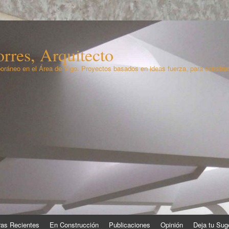
rres, Arquitecto
oráneo en el Área de Vigo. Proyectos basados en ideas fuerza, para constru
as Recientes
En Construcción
Publicaciones
Opinión
Deja tu Sug