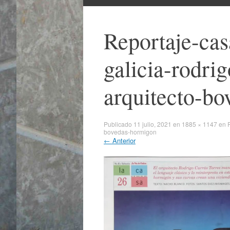
al
contenido
Reportaje-ca
galicia-rodrig
arquitecto-b
Publicado
11 julio, 2021
en
1885 × 1147
en
bovedas-hormigon
←
Anterior