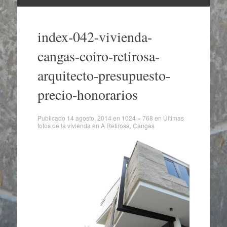
Ir
al
index-042-vivienda-
contenido
cangas-coiro-retirosa-
arquitecto-presupuesto-
precio-honorarios
Publicado
14 agosto, 2014
en
1024 × 768
en
Últimas
fotos de la vivienda en A Retirosa, Cangas