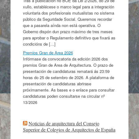
Tras a publicación no BOE da Lei 2/2026, do 29 de
xullo, establécese o marco legal para a integración
voluntaria dos profesionais mutualistas no sistema
público da Seguridade Social. Queremos recordar
que a pasarela aínda non está operativa. O
Goberno dispón dun prazo máximo de tres meses
para aprobar o Regulamento definitivo que fixará as
condicións de […]
Premios Gran de Area 2026
Infórmase da convocatoria da edición 2026 dos
premios Gran de Area de Arquitectura. O prazo de
presentación de candidaturas rematará ás 23:59
horas do 25 de setembro de 2026. A plataforma de
presentación de candidaturas abrirase
próximamente. As bases e o enlace para consultar
candidaturas poden consultarse na circular nº
13/2026
Noticias de arquitectura del Consejo
Superior de Colegios de Arquitectos de España