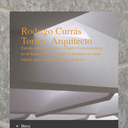
Rodrigo Currás
Torres, Arquitecto
Estudio de Arquitectura y Diseño Contemporáneo
en el Área de Vigo. Proyectos basados en ideas
fuerza, para construcciones con alma.
Menú