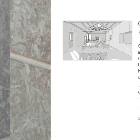
S
i
C
C
2