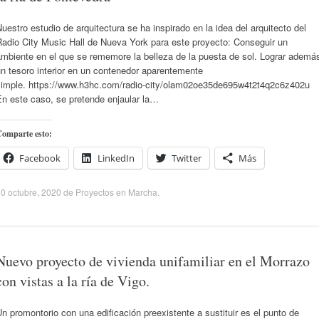
uestro estudio de arquitectura se ha inspirado en la idea del arquitecto del
Radio City Music Hall de Nueva York para este proyecto: Conseguir un
ambiente en el que se rememore la belleza de la puesta de sol. Lograr ademá
n tesoro interior en un contenedor aparentemente
simple. https://www.h3hc.com/radio-city/olam02oe35de695w4t2t4q2c6z402u
En este caso, se pretende enjaular la…
omparte esto:
Facebook
LinkedIn
Twitter
Más
0 octubre, 2020
de
Proyectos en Marcha
.
Nuevo proyecto de vivienda unifamiliar en el Morrazo
con vistas a la ría de Vigo.
n promontorio con una edificación preexistente a sustituir es el punto de