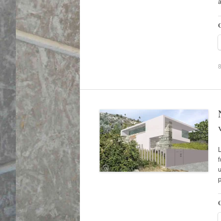
C
L
f
u
p
C