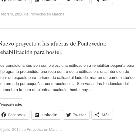
 febrero, 2020
de
Proyectos en Marcha
.
Nuevo proyecto a las afueras de Pontevedra:
rehabilitación para hostel.
os condicionantes son complejos: una edificación a rehabilitar pequeña para
l programa pretendido, una roca dentro de la edificación, una intención de
rear un espacio para turismo de calidad al lado del mar en un barrio histórico
conformado por pequeñas construcciones… Son varias las tendencias del
momento a la hora de plantear cualquier hostel hoy…
omparte esto:
Facebook
LinkedIn
Twitter
Más
6 julio, 2019
de
Proyectos en Marcha
.