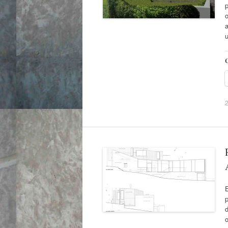
p
o
a
u
C
2
d
o