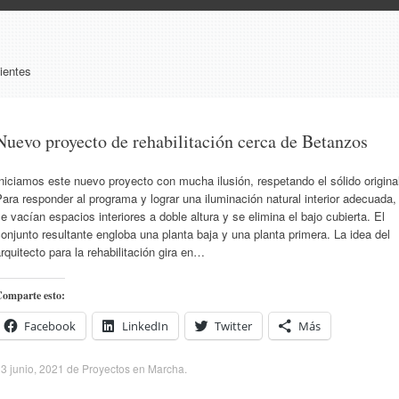
ientes
Nuevo proyecto de rehabilitación cerca de Betanzos
niciamos este nuevo proyecto con mucha ilusión, respetando el sólido origina
ara responder al programa y lograr una iluminación natural interior adecuada,
e vacían espacios interiores a doble altura y se elimina el bajo cubierta. El
onjunto resultante engloba una planta baja y una planta primera. La idea del
rquitecto para la rehabilitación gira en…
omparte esto:
Facebook
LinkedIn
Twitter
Más
3 junio, 2021
de
Proyectos en Marcha
.