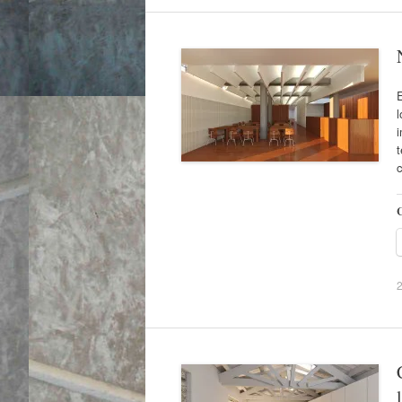
E
l
i
t
C