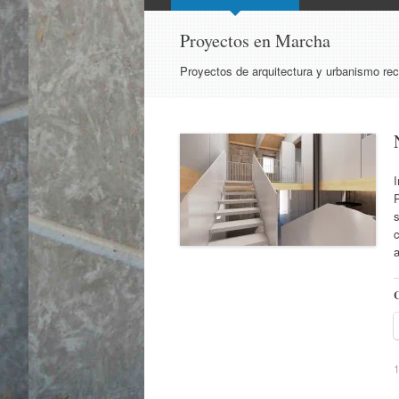
al
contenido
Proyectos en Marcha
Proyectos de arquitectura y urbanismo rec
I
P
s
c
a
C
1