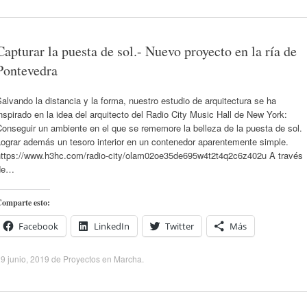
Capturar la puesta de sol.- Nuevo proyecto en la ría de
Pontevedra
alvando la distancia y la forma, nuestro estudio de arquitectura se ha
nspirado en la idea del arquitecto del Radio City Music Hall de New York:
onseguir un ambiente en el que se rememore la belleza de la puesta de sol.
Lograr además un tesoro interior en un contenedor aparentemente simple.
https://www.h3hc.com/radio-city/olam02oe35de695w4t2t4q2c6z402u A través
de…
omparte esto:
Facebook
LinkedIn
Twitter
Más
9 junio, 2019
de
Proyectos en Marcha
.