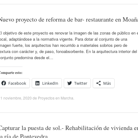
Nuevo proyecto de reforma de bar- restaurante en Moañ
l objetivo de este proyecto es renovar la imagen de las zonas de público en 
ocal, adaptándose a la normativa vigente. Para dotar al conjunto de una
magen fuerte, los arquitectos han recurrido a materiales sobrios pero de
extura con carácter y, de paso, fonoabsorbente. En la arquitectura interior del
conjunto predomina desde el…
omparte esto:
Facebook
LinkedIn
Twitter
Más
21 noviembre, 2020
de
Proyectos en Marcha
.
Capturar la puesta de sol.- Rehabilitación de vivienda e
la ría de Pontevedra