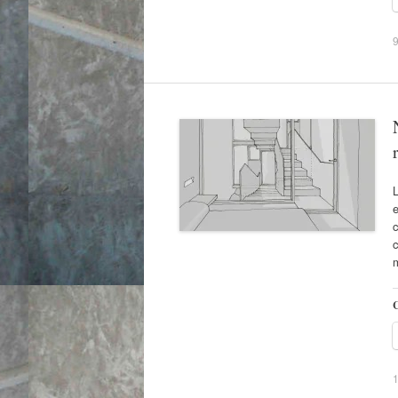
9
L
e
c
C
1