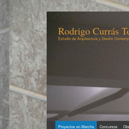
Rodrigo Currás To
Estudio de Arquitectura y Diseño Contemp
Ir
Proyectos en Marcha
Concursos
Obr