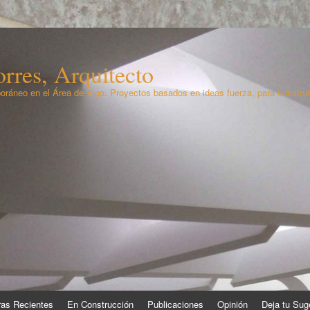
rres, Arquitecto
oráneo en el Área de Vigo. Proyectos basados en ideas fuerza, para constru
as Recientes
En Construcción
Publicaciones
Opinión
Deja tu Sug