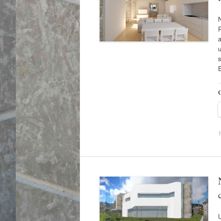
N
u
C
1
U