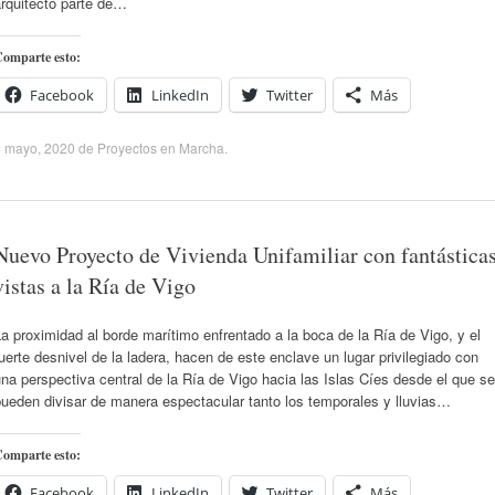
arquitecto parte de…
omparte esto:
Facebook
LinkedIn
Twitter
Más
8 mayo, 2020
de
Proyectos en Marcha
.
Nuevo Proyecto de Vivienda Unifamiliar con fantástica
vistas a la Ría de Vigo
a proximidad al borde marítimo enfrentado a la boca de la Ría de Vigo, y el
uerte desnivel de la ladera, hacen de este enclave un lugar privilegiado con
na perspectiva central de la Ría de Vigo hacia las Islas Cíes desde el que se
ueden divisar de manera espectacular tanto los temporales y lluvias…
omparte esto:
Facebook
LinkedIn
Twitter
Más