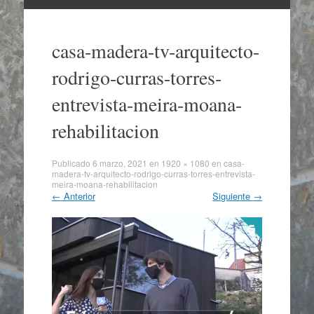
Ir
al
casa-madera-tv-arquitecto-
contenido
rodrigo-curras-torres-
entrevista-meira-moana-
rehabilitacion
Publicado
6 marzo, 2021
en
1920 × 1080
en
casa-
madera-tv-arquitecto-rodrigo-curras-torres-entrevista-
meira-moana-rehabilitacion
←
Anterior
Siguiente
→