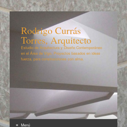
Rodrigo Currás
Torres, Arquitecto
Estudio de Arquitectura y Diseño Contemporáneo
en el Área de Vigo. Proyectos basados en ideas
fuerza, para construcciones con alma.
Menú