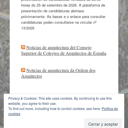
horas do 25 de setembro de 2026. A plataforma de
presentación de candidaturas abrirase
próximamente. As bases e o enlace para consultar
candidaturas poden consultarse na circular nº
13/2026
Noticias de arquitectura del Consejo
Superior de Colegios de Arquitectos de España
Notícias de arquitectura da Ordem dos
Arquitectos
Privacy & Cookies: This site uses cookies. By continuing to use this
website, you agree to their use.
Con la tecnología de WordPress
|
Tema: Expound
To find out more, including how to control cookies, see here:
Política de
von
Konstantin Kovshenin
cookies