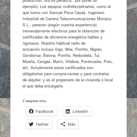
producción, ora se penaliza…por poner un
ejemplo). Los equipos multidisciplinarios, como el
que formo con Samuel Pena Casás, Ingeniero
Industrial de Carrera Telecomunicaciones Morrazo
S.L., parecen (según nuestra experiencia)
tremendamente efectivos para la obtención de
certificados de eficiencia energética fiables y
rigurosos. Nuestro habitual radio de
actuación incluye Vigo, Mos, Porriño, Nigrán,
Gondomar, Baiona, Porriño, Redondela, Tui,
Moaña, Cangas, Marín, Vilaboa, Pontevedra, Poio,
etc. Actualmente estos certificados son
obligatorios para compra-ventas y para contratos
de alquiler, y es el propietario de la vivienda o local
el que debe encargarlo.
Comparte esto:
Facebook
LinkedIn
Twitter
Más