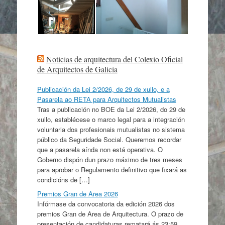
Noticias de arquitectura del Colexio Oficial
de Arquitectos de Galicia
Publicación da Lei 2/2026, de 29 de xullo, e a
Pasarela ao RETA para Arquitectos Mutualistas
Tras a publicación no BOE da Lei 2/2026, do 29 de
xullo, establécese o marco legal para a integración
voluntaria dos profesionais mutualistas no sistema
público da Seguridade Social. Queremos recordar
que a pasarela aínda non está operativa. O
Goberno dispón dun prazo máximo de tres meses
para aprobar o Regulamento definitivo que fixará as
condicións de […]
Premios Gran de Area 2026
Infórmase da convocatoria da edición 2026 dos
premios Gran de Area de Arquitectura. O prazo de
presentación de candidaturas rematará ás 23:59