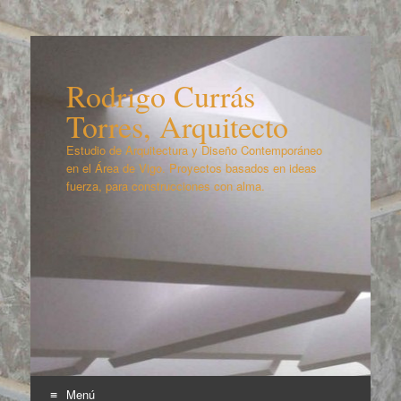
Rodrigo Currás
Torres, Arquitecto
Estudio de Arquitectura y Diseño Contemporáneo
en el Área de Vigo. Proyectos basados en ideas
fuerza, para construcciones con alma.
Menú