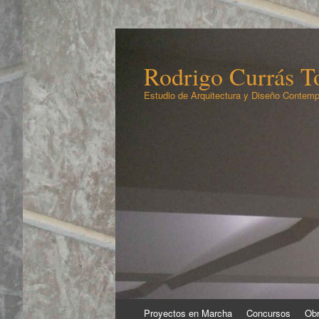
Rodrigo Currás To
Estudio de Arquitectura y Diseño Contemp
Ir
Proyectos en Marcha
Concursos
Obr