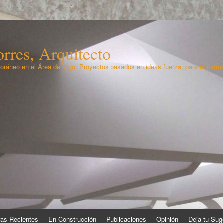
rres, Arquitecto
oráneo en el Área de Vigo. Proyectos basados en ideas fuerza, para constru
as Recientes
En Construcción
Publicaciones
Opinión
Deja tu Sug