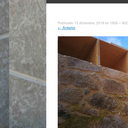
al
contenido
Publicado
15 diciembre, 2019
en
1600 × 902
←
Anterior