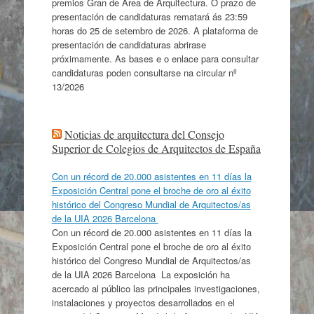
premios Gran de Area de Arquitectura. O prazo de
presentación de candidaturas rematará ás 23:59
horas do 25 de setembro de 2026. A plataforma de
presentación de candidaturas abrirase
próximamente. As bases e o enlace para consultar
candidaturas poden consultarse na circular nº
13/2026
Noticias de arquitectura del Consejo
Superior de Colegios de Arquitectos de España
Con un récord de 20.000 asistentes en 11 días la
Exposición Central pone el broche de oro al éxito
histórico del Congreso Mundial de Arquitectos/as
de la UIA 2026 Barcelona
Con un récord de 20.000 asistentes en 11 días la
Exposición Central pone el broche de oro al éxito
histórico del Congreso Mundial de Arquitectos/as
de la UIA 2026 Barcelona La exposición ha
acercado al público las principales investigaciones,
instalaciones y proyectos desarrollados en el