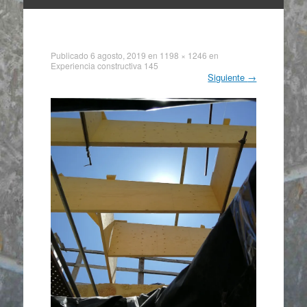
Ir
al
contenido
Publicado
6 agosto, 2019
en
1198 × 1246
en
Experiencia constructiva 145
Siguiente
→