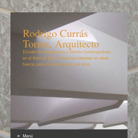
Rodrigo Currás
Torres, Arquitecto
Estudio de Arquitectura y Diseño Contemporáneo
en el Área de Vigo. Proyectos basados en ideas
fuerza, para construcciones con alma.
Menú