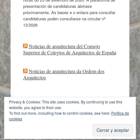
presentación de candidaturas abrirase
próximamente. As bases e o enlace para consultar
candidaturas poden consultarse na circular nº
13/2026
Noticias de arquitectura del Consejo
Superior de Colegios de Arquitectos de España
Notícias de arquitectura da Ordem dos
Arquitectos
Privacy & Cookies: This site uses cookies. By continuing to use this
website, you agree to their use.
Con la tecnología de WordPress
|
Tema: Expound
To find out more, including how to control cookies, see here:
Política de
von
Konstantin Kovshenin
cookies