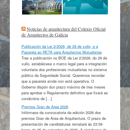
Noticias de arquitectura del Colexio Oficial
de Arquitectos de Galicia
Publicación da Lei 2/2026, de 29 de xullo, e a
Pasarela ao RETA para Arquitectos Mutualistas
Tras a publicación no BOE da Lei 2/2026, do 29 de
xullo, establécese o marco legal para a integración
voluntaria dos profesionais mutualistas no sistema
público da Seguridade Social. Queremos recordar
que a pasarela aínda non está operativa. O
Goberno dispón dun prazo máximo de tres meses
para aprobar o Regulamento definitivo que fixará as
condicións de […]
Premios Gran de Area 2026
Infórmase da convocatoria da edición 2026 dos
premios Gran de Area de Arquitectura. O prazo de
presentación de candidaturas rematará ás 23:59
horas do 25 de setembro de 2026. A plataforma de