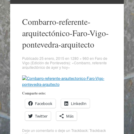
Ir
al
Combarro-referente-
contenido
arquitectónico-Faro-Vigo-
pontevedra-arquitecto
Publicado
25 enero, 2015
en
1280 × 960
en
Faro de
Vigo (Edición de Pontevedra): «Combarro, referente
arquitectónico de ayer y hoy»
Comparte esto:
Facebook
LinkedIn
Twitter
Más
Deje un comentario
o deje un Trackback:
Trackback