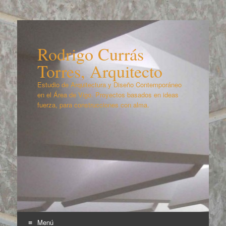
Rodrigo Currás
Torres, Arquitecto
Estudio de Arquitectura y Diseño Contemporáneo
en el Área de Vigo. Proyectos basados en ideas
fuerza, para construcciones con alma.
Menú