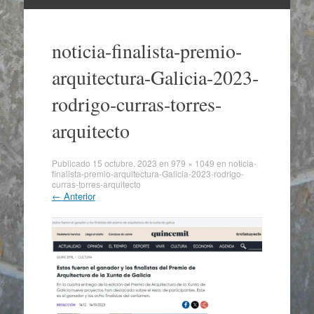
Ir
al
noticia-finalista-premio-
contenido
arquitectura-Galicia-2023-
rodrigo-curras-torres-
arquitecto
Publicado
15 octubre, 2023
en
979 × 1049
en
noticia-
finalista-premio-arquitectura-Galicia-2023-rodrigo-
curras-torres-arquitecto
←
Anterior