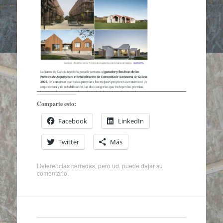
Comparte esto:
Facebook
LinkedIn
Twitter
Más
Referencias cerradas, pero ud. puede
dejar su
comentario
.