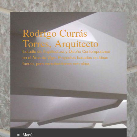
Rodrigo Currás
Torres, Arquitecto
Estudio de Arquitectura y Diseño Contemporáneo
en el Área de Vigo. Proyectos basados en ideas
fuerza, para construcciones con alma.
Menú