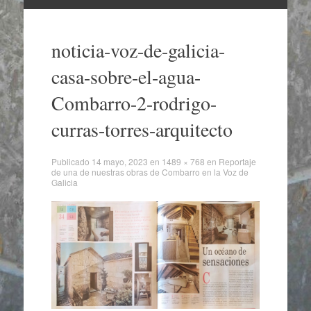
Ir
al
noticia-voz-de-galicia-
contenido
casa-sobre-el-agua-
Combarro-2-rodrigo-
curras-torres-arquitecto
Publicado
14 mayo, 2023
en
1489 × 768
en
Reportaje
de una de nuestras obras de Combarro en la Voz de
Galicia