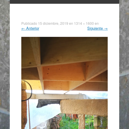
Ir
al
contenido
Publicado
15 diciembre, 2019
en
1314 × 1600
en
←
Anterior
Siguiente
→