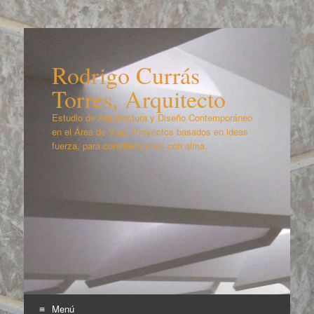
Rodrigo Currás
Torres, Arquitecto
Estudio de Arquitectura y Diseño Contemporáneo
en el Área de Vigo. Proyectos basados en ideas
fuerza, para construcciones con alma.
Menú