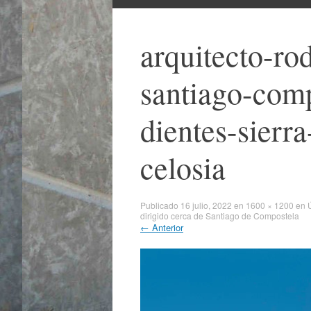
al
contenido
arquitecto-ro
santiago-comp
dientes-sierra
celosia
Publicado
16 julio, 2022
en
1600 × 1200
en
dirigido cerca de Santiago de Compostela
←
Anterior