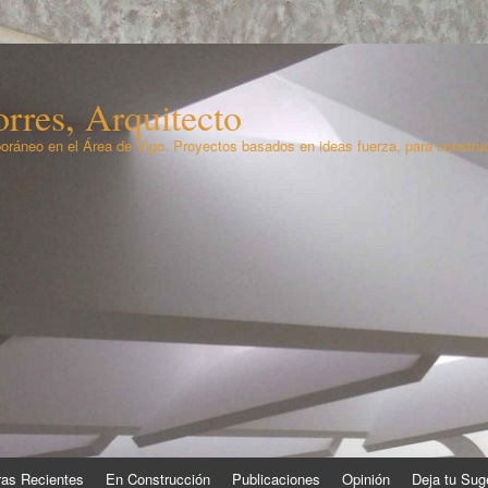
rres, Arquitecto
oráneo en el Área de Vigo. Proyectos basados en ideas fuerza, para constru
as Recientes
En Construcción
Publicaciones
Opinión
Deja tu Sug