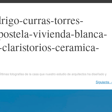
drigo-curras-torres-
ostela-vivienda-blanca-
-claristorios-ceramica-
Últimas fotografías de la casa que nuestro estudio de arquitectos ha diseñado y
Siguiente