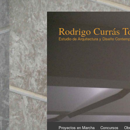
Rodrigo Currás To
Estudio de Arquitectura y Diseño Contemp
Ir
Proyectos en Marcha
Concursos
Obr