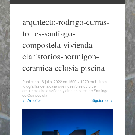
Ir
al
arquitecto-rodrigo-curras-
contenido
torres-santiago-
compostela-vivienda-
claristorios-hormigon-
ceramica-celosia-piscina
Publicado
16 julio, 2022
en
1600 × 1279
en
Últimas
fotografías de la casa que nuestro estudio de
arquitectos ha diseñado y dirigido cerca de Santiago
de Compostela
←
Anterior
Siguiente
→