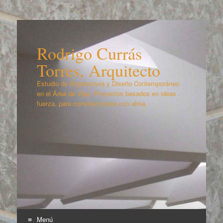
Rodrigo Currás
Torres, Arquitecto
Estudio de Arquitectura y Diseño Contemporáneo
en el Área de Vigo. Proyectos basados en ideas
fuerza, para construcciones con alma.
Menú